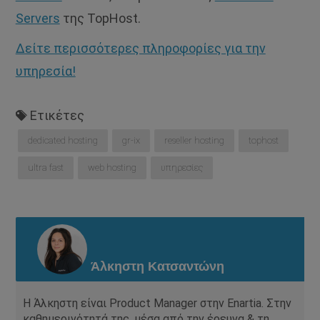
Servers
της TopHost.
Δείτε περισσότερες πληροφορίες για την
υπηρεσία!
Ετικέτες
dedicated hosting
gr-ix
reseller hosting
tophost
ultra fast
web hosting
υπηρεσίες
Άλκηστη Κατσαντώνη
Η Άλκηστη είναι Product Manager στην Enartia. Στην
καθημερινότητά της, μέσα από την έρευνα & τη