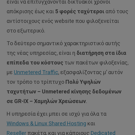
είναι να επιτυγχάνονται δικτυακοί χρόνοι
απόκρισης έως και
5 φορές ταχύτεροι
από τους
αντίστοιχους ενός website που φιλοξενείται
στο εξωτερικό.
Το δεύτερο σημαντικό χαρακτηριστικό αυτής
της νέας υπηρεσίας, είναι η
διατήρηση στα ίδια
επίπεδα του κόστους
των πακέτων φιλοξενίας,
με
Unmetered Traffic
, εξασφαλίζοντας μ’ αυτόν
τον τρόπο το τρίπτυχο
Πολύ Υψηλών
ταχυτήτων – Unmetered κίνησης δεδομένων
σε GR-IX – Χαμηλών Χρεώσεων
.
Η υπηρεσία έχει μπει σε ισχύ για όλα τα
Windows & Linux Shared Hosting
και
Reseller
πακέτα, και για κάποιους
Dedicated