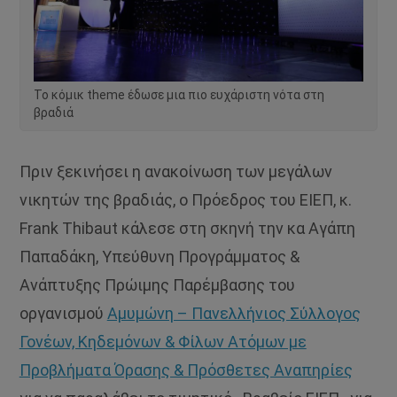
Το κόμικ theme έδωσε μια πιο ευχάριστη νότα στη
βραδιά
Πριν ξεκινήσει η ανακοίνωση των μεγάλων
νικητών της βραδιάς, ο Πρόεδρος του ΕΙΕΠ, κ.
Frank Thibaut κάλεσε στη σκηνή την κα Αγάπη
Παπαδάκη, Υπεύθυνη Προγράμματος &
Ανάπτυξης Πρώιμης Παρέμβασης του
οργανισμού
Αμυμώνη – Πανελλήνιος Σύλλογος
Γονέων, Κηδεμόνων & Φίλων Ατόμων με
Προβλήματα Όρασης & Πρόσθετες Αναπηρίες