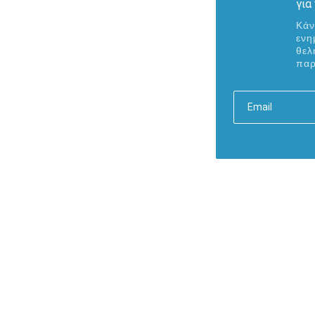
για
Κάν
ενη
θελ
παρ