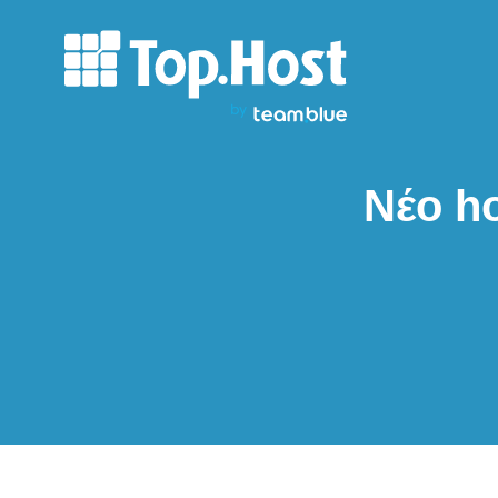
Νέο h