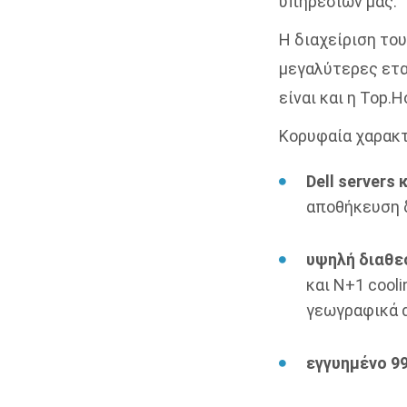
υπηρεσιών μας.
Η διαχείριση του
μεγαλύτερες ετα
είναι και η Top.H
Κορυφαία χαρακτ
Dell servers
αποθήκευση 
υψηλή διαθε
και N+1 cool
γεωγραφικά d
εγγυημένο 9