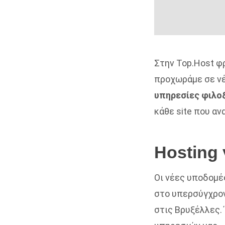
Στην Top.Host φ
προχωράμε σε ν
υπηρεσίες φιλο
κάθε site που α
Hosting
Οι νέες υποδομέ
στο υπερσύγχρονο
στις Βρυξέλλες. 