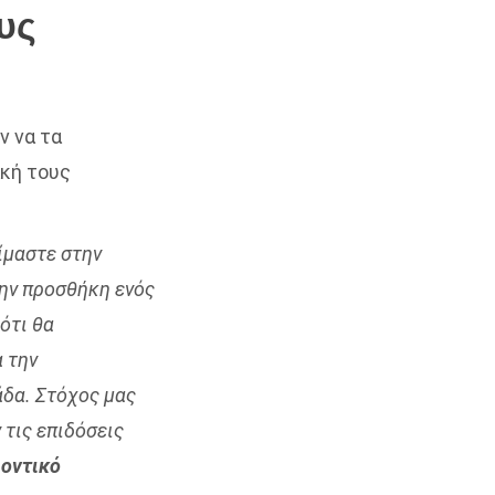
υς
ν να τα
κή τους
ίμαστε στην
ην προσθήκη ενός
ότι θα
 την
άδα. Στόχος μας
 τις επιδόσεις
οντικό