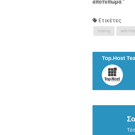
αποτύπωμα
.
”
Ετικέτες
hosting
web hos
Top.Host Te
Σο
Τότ