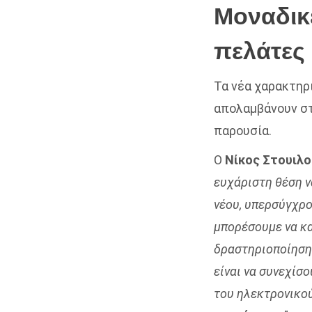
Μοναδικέ
πελάτες
Τα νέα χαρακτηρ
απολαμβάνουν στ
παρουσία.
Ο
Νίκος Στουιλο
ευχάριστη θέση 
νέου, υπερσύγχρον
μπορέσουμε να κα
δραστηριοποίηση 
είναι να συνεχίσ
του ηλεκτρονικού