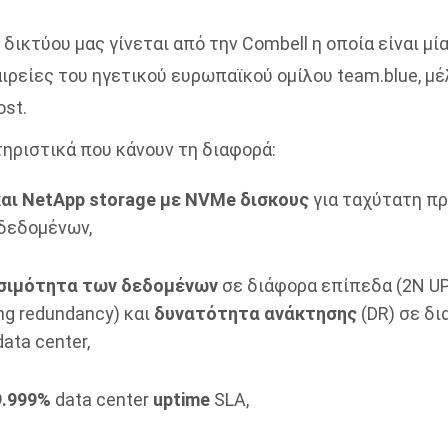
 δικτύου μας γίνεται από την Combell η οποία είναι μία
ιρείες του ηγετικού ευρωπαϊκού ομίλου team.blue, μέ
ost.
ηριστικά που κάνουν τη διαφορά:
 και NetApp storage με NVMe δισκους
για ταχύτατη π
δεδομένων,
σιμότητα των δεδομένων
σε διάφορα επίπεδα (2Ν U
ing redundancy) και
δυνατότητα ανάκτησης
(DR) σε δ
ata center,
9.999%
data center
uptime
SLA,