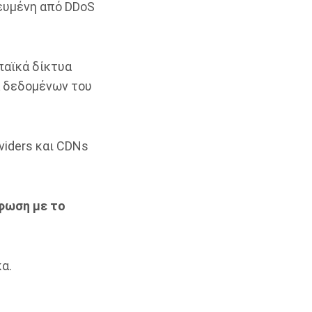
τευμένη από DDoS
παϊκά δίκτυα
ά δεδομένων του
viders και CDNs
φωση με το
α.