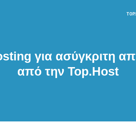
TOP
osting για ασύγκριτη α
από την Top.Host