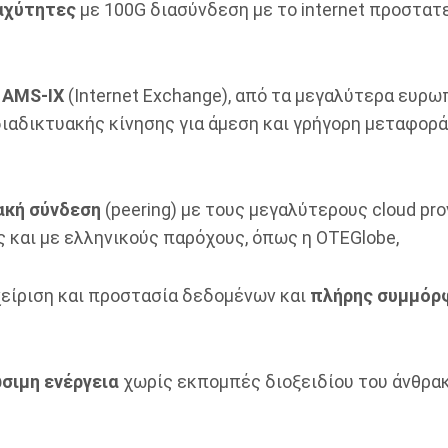
αχύτητες
με 100G διασύνδεση με το internet προστα
 AMS-IX
(Ιnternet Exchange), από τα μεγαλύτερα ευρω
ιαδικτυακής κίνησης για άμεση και γρήγορη μεταφορ
ακή σύνδεση
(peering) με τους μεγαλύτερους cloud pro
 και με ελληνικούς παρόχους, όπως η OTEGlobe,
είριση και προστασία δεδομένων και
πλήρης συμμόρ
σιμη ενέργεια
χωρίς εκπομπές διοξειδίου του άνθρακ