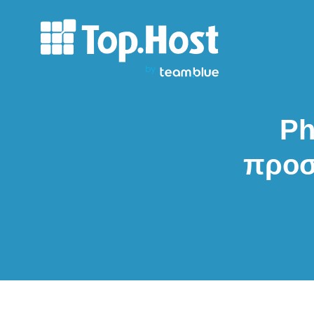
Ph
προσ