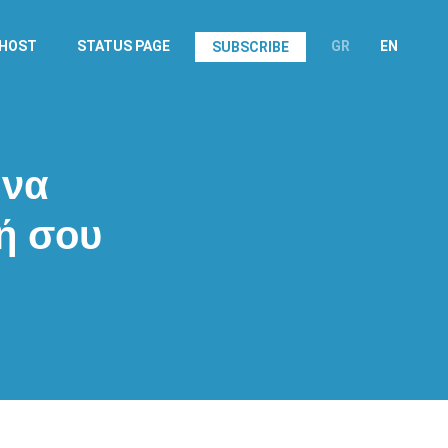
.HOST
STATUS PAGE
GR
EN
SUBSCRIBE
 να
ή σου