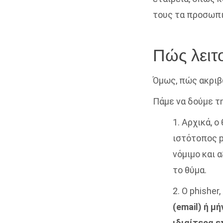
τους τα προσωπι
Πώς λειτο
Όμως, πώς ακριβώ
Πάμε να δούμε τη
1. Αρχικά, 
ιστότοπος p
νόμιμο και 
το θύμα.
2. Ο phisher
(email) ή μ
ιδιαίτερα 