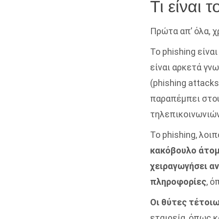
Τι είναι 
Πρώτα απ’ όλα, χρ
Το phishing είναι
είναι αρκετά γν
(phishing attack
παραπέμπει στους
τηλεπικοινωνιών
Το phishing, λοιπ
κακόβουλο άτομ
χειραγωγήσει α
πληροφορίες
, 
Οι θύτες τέτοι
εταιρεία, όπως κ