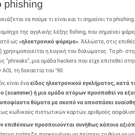
το phishing
ειάζεται να πούμε τι είναι και τι σημαίνει το phishing.
 ομόηχο της αγγλικής λέξης fishing, που σημαίνει ψάρεμ
ωστό ως
«ηλεκτρονικό ψάρεμα»
.
Άλλώστε, στις επιθέσ
s) χρησιμοποιείται η λογική του δολώματος. Το ph- στη
 “phreaks”, μια ομάδα hackers που είχε επιτεθεί στη
 AOL τη δεκαετία του ‘90.
όν, είναι ένα
είδος ηλεκτρονικού εγκλήματος, κατά τ
ο (scammer) ή μια ομάδα ατόμων προσπαθεί να εξαπ
νυποψίαστα θύματα με σκοπό να αποσπάσει ευαίσθ
όπως κωδικούς πιστωτικών καρτών, αριθμούς ασφάλιση
ων επιθέσεων προσποιούνται συνήθως κάποια αξιό
άποια τράπεζα, προκειμένου να πείσουν το θύμα να μο