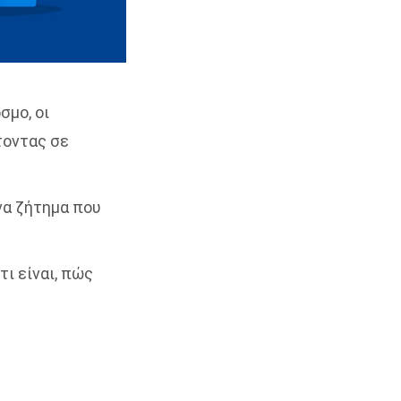
σμο, οι
τοντας σε
ένα ζήτημα που
τι είναι, πώς