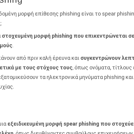
ομένη μορφή επίθεσης phishing είναι το spear phishing
;
α
στοχευμένη μορφή phishing που επικεντρώνεται σ
σμούς
.
κάνουν από πριν καλή έρευνα και
συγκεντρώνουν λεπ
ετικά με τους στόχους τους
, όπως ονόματα, τίτλους 
εξατομικεύσουν τα ηλεκτρονικά μηνύματα phishing
και
υχίας.
 μια
εξειδικευμένη μορφή spear phishing που στοχεύει
ελέχη
, όπως διευθύνοντες συμβούλους επιχειρήσεων