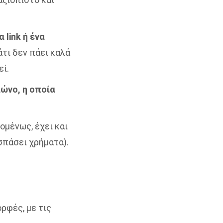
 link ή ένα
άτι δεν πάει καλά
εί.
λώνο, η οποία
ομένως, έχει και
σπάσει χρήματα).
ρφές, με τις