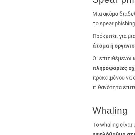
Μια ακόμα διαδεδ
το spear phishing
Πρόκειται για μι
άτομα ή οργανι
Οι επιτιθέμενοι 
πληροφορίες σχ
προκειμένου να 
πιθανότητα επιτ
Whaling
Το whaling είναι
υψηλόβαθμα στ