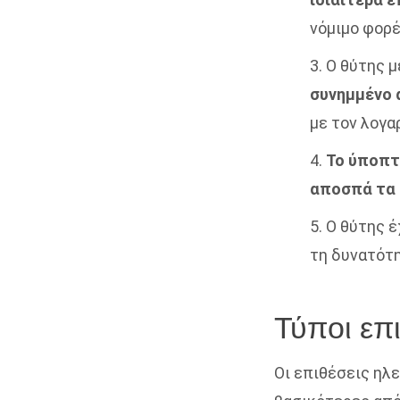
νόμιμο φορέ
3. Ο θύτης 
συνημμένο 
με τον λογα
4.
Το ύποπτο
αποσπά τα 
5. Ο θύτης 
τη δυνατότη
Τύποι επ
Οι επιθέσεις ηλ