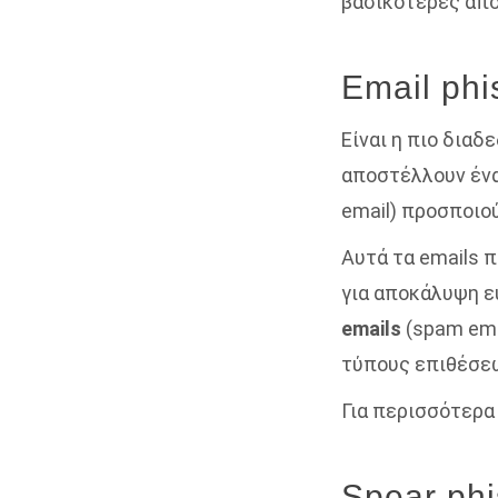
βασικότερες από 
Email phi
Είναι η πιο διαδ
αποστέλλουν έν
email) προσποιο
Αυτά τα emails 
για αποκάλυψη 
emails
(spam ema
τύπους επιθέσεω
Για περισσότερα
Spear phi