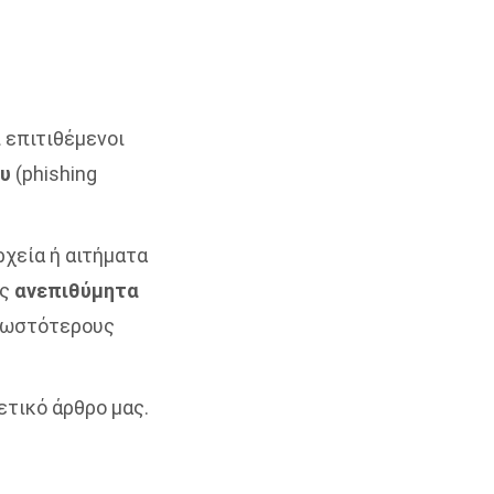
ι επιτιθέμενοι
ου
(phishing
χεία ή αιτήματα
ας
ανεπιθύμητα
γνωστότερους
χετικό άρθρο μας.