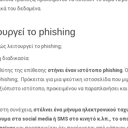
κά του δεδομένα.
υργεί το phishing
ς λειτουργεί το phishing;
 διαδικασία:
ο θύτης της επίθεσης
στήνει έναν ιστότοπο phishing
. 
hishing;
Πρόκειται για μια ψεύτικη ιστοσελίδα που μι
αξιόπιστο ιστότοπο, προκειμένου να παραπλανήσει και
, στη συνέχεια,
στέλνει ένα μήνυμα ηλεκτρονικού ταχ
ήνυμα στα social media ή SMS στο κινητό κ.λπ., το οπ
επείγον
και προσποιείται ότι προέρχεται από κάποιον 