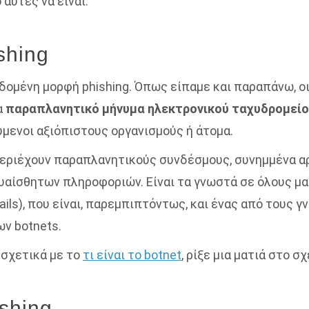
αυτές να είναι:
shing
εδομένη μορφή phishing. Όπως είπαμε και παραπάνω, ο
α
παραπλανητικό μήνυμα ηλεκτρονικού ταχυδρομεί
ύμενοι αξιόπιστους οργανισμούς ή άτομα.
περιέχουν παραπλανητικούς συνδέσμους, συνημμένα αρ
ευαίσθητων πληροφοριών.
Είναι τα γνωστά σε όλους μ
ils), που είναι, παρεμπιπτόντως, και ένας από τους 
ν botnets.
 σχετικά με το
τι είναι το botnet
, ρίξε μια ματιά στο σ
shing