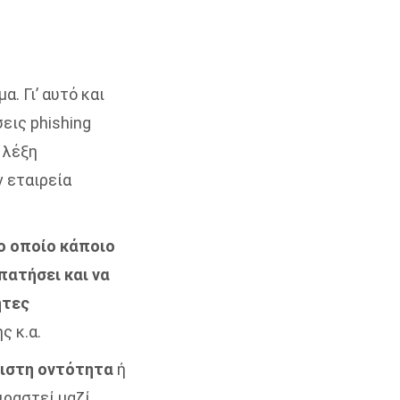
α. Γι’ αυτό και
εις phishing
 λέξη
ν εταιρεία
ο οποίο κάποιο
ατήσει και να
ητες
ς κ.α.
πιστη οντότητα
ή
ιραστεί μαζί