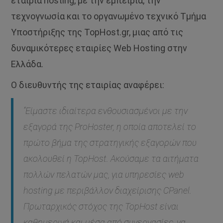
εταιρία hosting, με την εμπειρία, την
τεχνογνωσία και το οργανωμένο τεχνικό Τμήμα
Υποστήριξης της TopHost.gr, μιας από τις
δυναμικότερες εταιρίες Web Hosting στην
Ελλάδα.
Ο διευθυντής της εταιρίας αναφέρει:
“Είμαστε ιδιαίτερα ενθουσιασμένοι με την
εξαγορά της ProHoster, η οποία αποτελεί το
πρώτο βήμα της στρατηγικής εξαγορών που
ακολουθεί η TopHost. Ακούσαμε τα αιτήματα
πολλών πελατών μας, για υπηρεσίες web
hosting με περιβάλλον διαχείρισης CPanel.
Πρωταρχικός στόχος της TopHost είναι
καθημερινά και μέσα από συνεργασίες, να