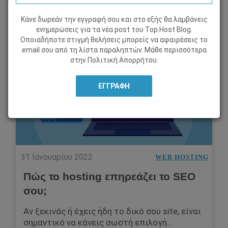
Κάνε δωρεάν την εγγραφή σου και στο εξής θα λαμβάνεις
ενημερώσεις για τα νέα post του Τοp.Host Blog.
Οποιαδήποτε στιγμή θελήσεις μπορείς να αφαιρέσεις το
email σου από τη λίστα παραληπτών. Μάθε περισσότερα
στην
Πολιτική Απορρήτου
.
31 Ιανουαρίου 2022
WEB HOSTING
Πώς το hosting επηρεάζει το SEO
σου;
Αν ξεκινάς ή έχεις ήδη το δικό σου site, είναι
σημαντικό να κάνεις σωστή επιλογή…