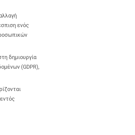
ταλλαγή
έσπιση ενός
προσωπικών
στη δημιουργία
δομένων (GDPR),
ρίζονται
 εντός