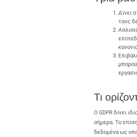
Δίνει 
τους δ
Απλοπο
επίπεδ
κανονι
Επιβάλ
μπορού
εργασι
Τι ορίζο
O GDPR δίνει ιδ
σήμερα. Το επίσ
δεδομένα ως οπ