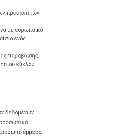
 των προσωπικών
ένα σε ευρωπαϊκό
αίσιο ενός
της παραβίασης,
τησίου κύκλου
κών δεδομένων
α προσωπικά
 πρόσωπο έμμεσα