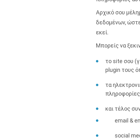
Αρχικό σου μέλη
δεδομένων, ώστε
εκεί.
Μπορείς να ξεκι
το site σου 
plugin τους 
τα ηλεκτρονι
πληροφορίες 
και τέλος συ
email & e
social me