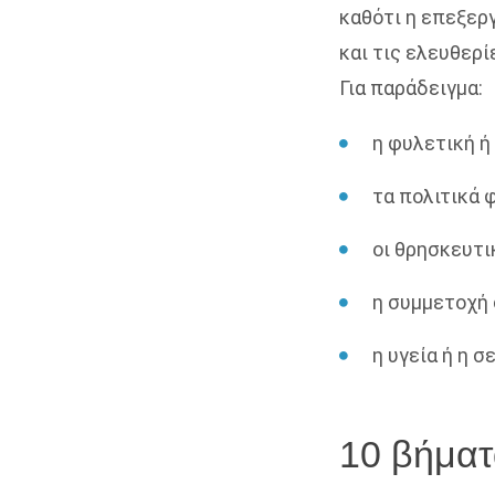
καθότι η επεξερ
και τις ελευθερί
Για παράδειγμα:
η φυλετική ή
τα πολιτικά 
οι θρησκευτι
η συμμετοχή 
η υγεία ή η 
10 βήματα