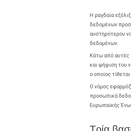
Η ραγδαία εξέλι
δεδομένων προσω
αυστηρότερου νο
δεδομένων.
Κάτω από αυτές 
και ψήφιση του 
ο οποίος τίθεται
Ο νόμος εφαρμόζε
προσωπικά δεδομ
Ευρωπαϊκής Ένωσ
Τρία βασ