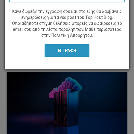
Κάνε δωρεάν την εγγραφή σου και στο εξής θα λαμβάνεις
WEB HOSTING
ενημερώσεις για τα νέα post του Τοp.Host Blog.
Οποιαδήποτε στιγμή θελήσεις μπορείς να αφαιρέσεις το
06 Μαρτίου 2025, από
Angeliki Logotheti
email σου από τη λίστα παραληπτών. Μάθε περισσότερα
στην
Πολιτική Απορρήτου
.
Μοιράσου το