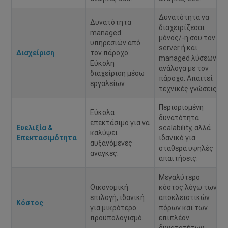
Δυνατότητα να
Δυνατότητα
διαχειρίζεσαι
managed
μόνος/-η σου τον
υπηρεσιών από
server ή και
Διαχείριση
τον πάροχο.
managed λύσεων
Εύκολη
ανάλογα με τον
διαχείριση μέσω
πάροχο. Απαιτεί
εργαλείων.
τεχνικές γνώσεις.
Περιορισμένη
Εύκολα
δυνατότητα
επεκτάσιμο για να
Ευελιξία &
scalability, αλλά
καλύψει
Επεκτασιμότητα
ιδανικό για
αυξανόμενες
σταθερά υψηλές
ανάγκες.
απαιτήσεις.
Μεγαλύτερο
Οικονομική
κόστος λόγω των
επιλογή, ιδανική
αποκλειστικών
Κόστος
για μικρότερο
πόρων και των
προϋπολογισμό.
επιπλέον
δυνατοτήτων.