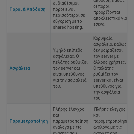
απόδοση, καθώς
οι διαθέσιμοι
οι πόροι
Πόροι & Απόδοση
πόροι είναι
προορίζονται
περισσότεροι σε
αποκλειστικά για
σύγκριση με το
εσένα.
shared hosting.
Κορυφαία
ασφάλεια, καθώς
Υψηλό επίπεδο
δεν μοιράζεσαι
ασφάλειας. Ο
τον server με
πελάτης ρυθμίζει
άλλους χρήστες.
Ασφάλεια
τον server και
Ο πελάτης
είναι υπεύθυνος
ρυθμίζει τον
για την ασφάλειά
server και είναι
του.
υπεύθυνος για
την ασφάλειά
του.
Πλήρης έλεγχος
Πλήρης έλεγχος
και
και
Παραμετροποίηση
παραμετροποίηση
παραμετροποίηση
ανάλογα με τις
ανάλογα με τις
ανάγκες σου.
ανάγκες σου.