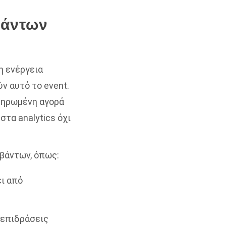
βάντων
η ενέργεια
ν αυτό το event.
κληρωμένη αγορά
στα analytics όχι
μβάντων, όπως:
ει από
λεπιδράσεις