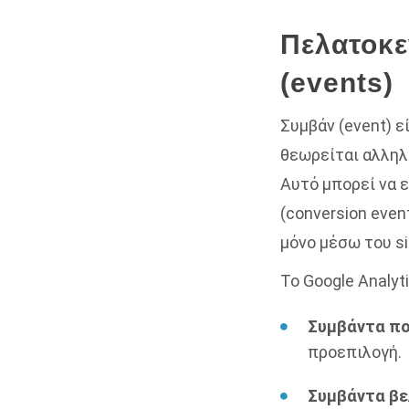
Πελατοκε
(events)
Συμβάν (event) ε
θεωρείται αλληλ
Αυτό μπορεί να ε
(conversion even
μόνο μέσω του si
Το Google Analyt
Συμβάντα πο
προεπιλογή.
Συμβάντα βε