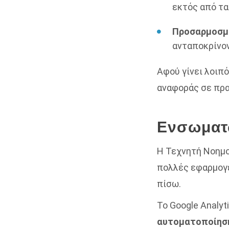
εκτός από τα
Προσαρμοσμ
ανταποκρίνον
Αφού γίνει λοιπό
αναφοράς σε πρα
Ενσωματ
Η Τεχνητή Νοημο
πολλές εφαρμογές
πίσω.
Το Google Analyt
αυτοματοποίηση