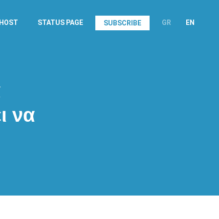
.HOST
STATUS PAGE
GR
EN
SUBSCRIBE
α
ι να