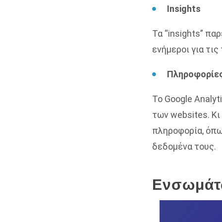
Ιnsights
Τα “insights” πα
ενήμεροι για τις
Πληροφορίες
Το Google Analyt
των websites. Κι
πληροφορία, όπως
δεδομένα τους.
Ενσωμάτω