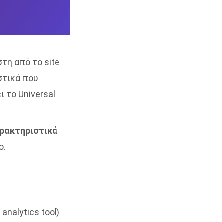
τη από το site
στικά που
ει
τ
ο Universal
αρακτηριστικά
ο.
 analytics tool
)