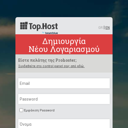
Οι
προτιμήσεις
συγκατάθεσής
σου
για
|
τεχνολογίες
GR
EN
παρακολούθησης
Δημιουργία
Νέου Λογαριασμού
Είστε πελάτης της Prohoster;
Συνδεθείτε στο control panel σας από εδώ.
Εμφάνιση Password